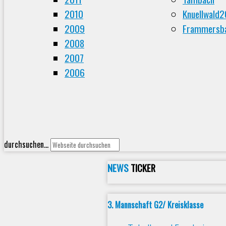
2010
Knuellwald
2009
Frammersba
2008
2007
2006
durchsuchen...
NEWS
TICKER
3. Mannschaft G2/ Kreisklasse