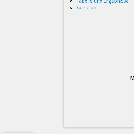
Tabelle und Ergebnisse
Spielplan
M