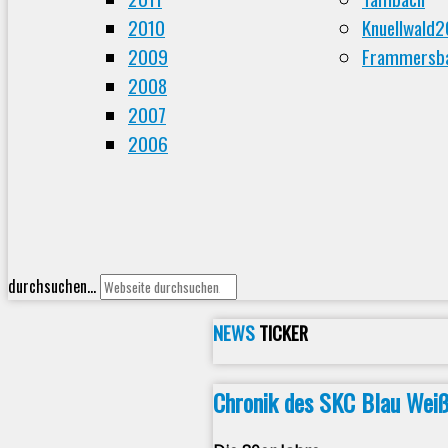
2010
Knuellwald
2009
Frammersba
2008
2007
2006
durchsuchen...
NEWS
TICKER
Chronik des SKC Blau Wei